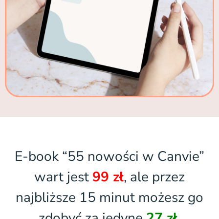
E-book “55 nowości w Canvie”
wart jest
99 zł
, ale przez
najbliższe 15 minut możesz go
zdobyć za jedyne
27 zł
.