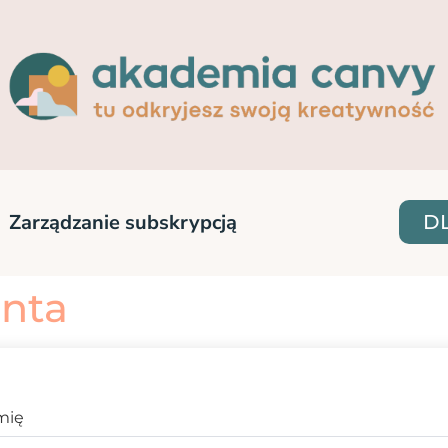
Zarządzanie subskrypcją
D
enta
mię