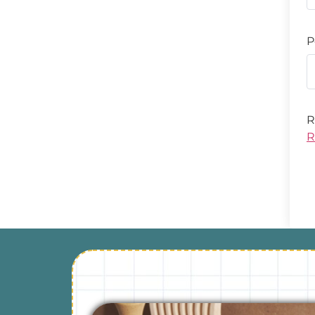
P
R
R