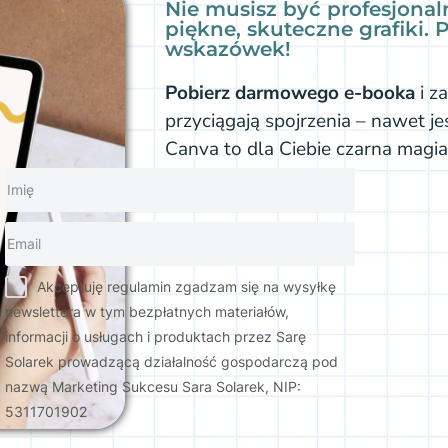
Nie musisz być profesjonal
piękne, skuteczne grafiki. 
wskazówek!
Pobierz darmowego e-booka
i z
przyciągają spojrzenia – nawet jeś
Canva to dla Ciebie czarna magi
Akceptuję regulamin zgadzam się na wysyłkę
newslettera w tym bezpłatnych materiałów,
informacji o usługach i produktach przez Sarę
Solarek prowadzącą działalność gospodarczą pod
nazwą Marketing Sukcesu Sara Solarek, NIP:
5311701902