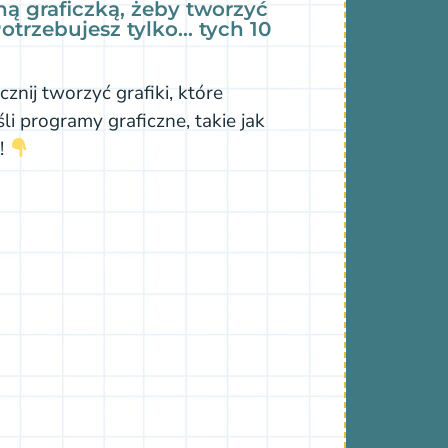
ną graficzką, żeby tworzyć
Potrzebujesz tylko… tych 10
acznij tworzyć grafiki, które
li programy graficzne, takie jak
a!