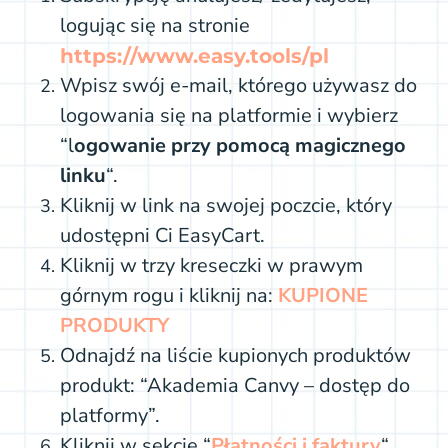
logując się na stronie
https://www.easy.tools/pl
Wpisz swój e-mail, którego używasz do
logowania się na platformie i wybierz
“l
ogowanie przy pomocą magicznego
linku
“.
Kliknij w link na swojej poczcie, który
udostępni Ci EasyCart.
Kliknij w trzy kreseczki w prawym
górnym rogu i kliknij na:
KUPIONE
PRODUKT
Y
Odnajdź na liście kupionych produktów
produkt: “Akademia Canvy – dostęp do
platformy”.
Kliknij w sekcję “
Płatności i faktury
“.